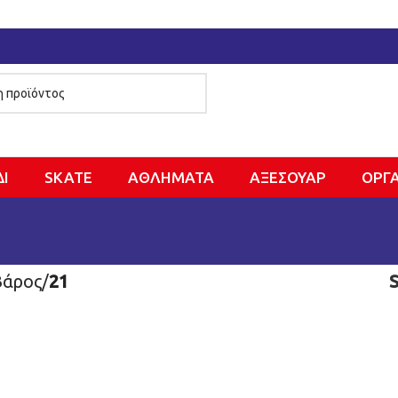
ΔΙ
SKATE
ΑΘΛΗΜΑΤΑ
ΑΞΕΣΟΥΑΡ
ΌΡΓ
Βάρος
/
21