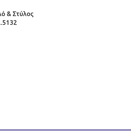
ό & Στύλος
.5132