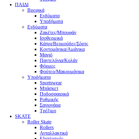
ΠΑΙΔΙ
Βρεφικά
Ενδύματα
Υποδήματα
Ενδύματα
Ζακέτες/Μπουφάν
Ισοθερμικά
Κάπρι/Βερμούδες/Σόρτς
Κοντομάνικα/Αμάνικα
Μαγιό
Παντελόνια/Κολάν
Φόρμες
Φούτερ/Μακρυμάνικα
Υποδήματα
Sportswear
Μπάσκετ
Ποδοσφαιρικά
Ρυθμικής
Σαγιονάρα
Τρέξιμο
SKATE
Roller Skate
Rollers
Ανταλλακτικά
Εξοπλισμός