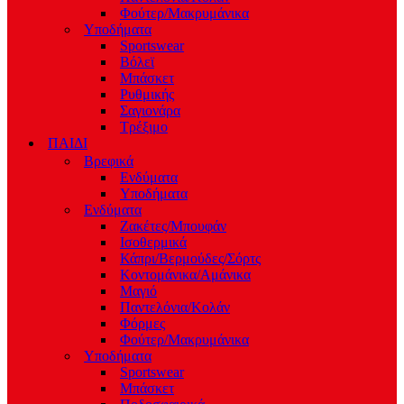
Φούτερ/Μακρυμάνικα
Υποδήματα
Sportswear
Βόλεϊ
Μπάσκετ
Ρυθμικής
Σαγιονάρα
Τρέξιμο
ΠΑΙΔΙ
Βρεφικά
Ενδύματα
Υποδήματα
Ενδύματα
Ζακέτες/Μπουφάν
Ισοθερμικά
Κάπρι/Βερμούδες/Σόρτς
Κοντομάνικα/Αμάνικα
Μαγιό
Παντελόνια/Κολάν
Φόρμες
Φούτερ/Μακρυμάνικα
Υποδήματα
Sportswear
Μπάσκετ