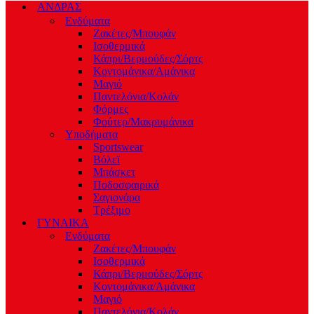
ΑΝΔΡΑΣ
Ενδύματα
Ζακέτες/Μπουφάν
Ισοθερμικά
Κάπρι/Βερμούδες/Σόρτς
Κοντομάνικα/Αμάνικα
Μαγιό
Παντελόνια/Κολάν
Φόρμες
Φούτερ/Μακρυμάνικα
Υποδήματα
Sportswear
Βόλεϊ
Μπάσκετ
Ποδοσφαιρικά
Σαγιονάρα
Τρέξιμο
ΓΥΝΑΙΚΑ
Ενδύματα
Ζακέτες/Μπουφάν
Ισοθερμικά
Κάπρι/Βερμούδες/Σόρτς
Κοντομάνικα/Αμάνικα
Μαγιό
Παντελόνια/Κολάν