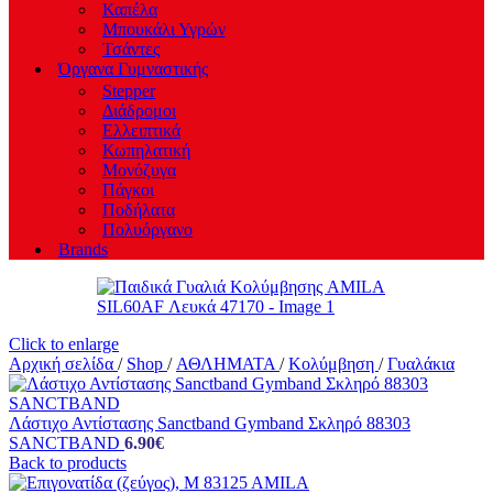
Καπέλα
Μπουκάλι Υγρών
Τσάντες
Όργανα Γυμναστικής
Stepper
Διάδρομοι
Ελλειπτικά
Κωπηλατική
Μονόζυγα
Πάγκοι
Ποδήλατα
Πολυόργανο
Brands
Click to enlarge
Αρχική σελίδα
/
Shop
/
ΑΘΛΗΜΑΤΑ
/
Κολύμβηση
/
Γυαλάκια
Λάστιχο Αντίστασης Sanctband Gymband Σκληρό 88303
SANCTBAND
6.90
€
Back to products