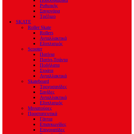
Ποδοσφαιρικά
Ρυθμικής
Σαγιονάρα
Τρέξιμο
SKATE
Roller Skate
Rollers
Ανταλλακτικά
Εξοπλισμός
Scooter
Πατίνια
Πατίνι-Τσάντα
Ποδήλατα
Στράτα
Ανταλλακτικά
Skateboard
Τροχοσανίδες
Σανίδες
Ανταλλακτικά
Εξοπλισμός
Μινιατούρες
Προστατευτικά
Γάντια
Επιαγκωνίδες
Επιγονατίδες