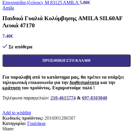
Επιγονατίδα (ζεύγος), M 83125 AMILA
5.80
€
Amila
Παιδικά Γυαλιά Κολύμβησης AMILA SIL60AF
Λευκά 47170
7.40
€
Σε απόθεμα
ΠΡΟΣΘΉΚΗ ΣΤΟ ΚΑΛΆΘΙ
Για παραλαβή από το κατάστημα μας, θα πρέπει να υπάρξει
τηλεφωνική επικοινωνία για την
διαθεσιμότητα
και την
κράτηση
του προϊόντος. Ευχαριστούμε πολύ !
Τηλέφωνα παραγγελιών:
210-4615774
&
697-8103040
Add to wishlist
Κωδικός προϊόντος:
2016001286587
Κατηγορία:
Γυαλάκια
Share: