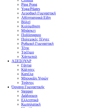
Crossfit
Ping Pong
Yoga/Pilates
Αεροβική Γυμναστική
Αθλητιατρικά Είδη
Βόλεϊ
Κολύμβηση
Μπάσκετ
Ποδόσφαιρο
Πολεμικές Τέχνες
Ρυθμική Γυμναστική
Τένις
Τρέξιμο
Χάντμπολ
ΑΞΕΣΟΥΑΡ
Γάντια
Κάλτσες
Καπέλα
Μπουκάλι Υγρών
Τσάντες
Όργανα Γυμναστικής
Stepper
Διάδρομοι
Ελλειπτικά
Κωπηλατική