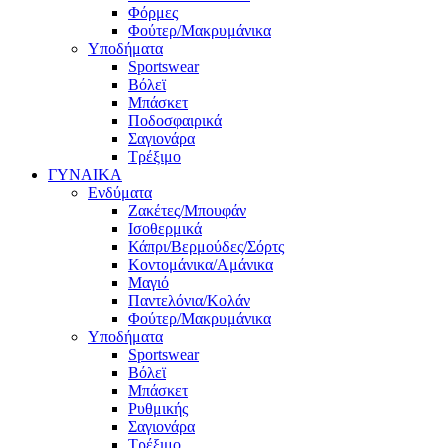
Φόρμες
Φούτερ/Μακρυμάνικα
Υποδήματα
Sportswear
Βόλεϊ
Μπάσκετ
Ποδοσφαιρικά
Σαγιονάρα
Τρέξιμο
ΓΥΝΑΙΚΑ
Ενδύματα
Ζακέτες/Μπουφάν
Ισοθερμικά
Κάπρι/Βερμούδες/Σόρτς
Κοντομάνικα/Αμάνικα
Μαγιό
Παντελόνια/Κολάν
Φούτερ/Μακρυμάνικα
Υποδήματα
Sportswear
Βόλεϊ
Μπάσκετ
Ρυθμικής
Σαγιονάρα
Τρέξιμο