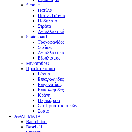
Scooter
Πατίνια
Πατίνι-Τσάντα
Ποδήλατα
Στράτα
Ανταλλακτικά
Skateboard
Τροχοσανίδες
Σανίδες
Ανταλλακτικά
Εξοπλισμός
Μινιατούρες
Προστατευτικά
Γάντια
Επιαγκωνίδες
Επιγονατίδες
Επικαλαμίδες
Κράνη
Περικάρπια
Σετ Προστατευτικών
Σορτς
ΑΘΛΗΜΑΤΑ
Badminton
Baseball