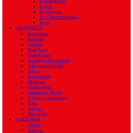
Επικαλαμίδες
Κράνη
Περικάρπια
Σετ Προστατευτικών
Σορτς
ΑΘΛΗΜΑΤΑ
Badminton
Baseball
Crossfit
Ping Pong
Yoga/Pilates
Αεροβική Γυμναστική
Αθλητιατρικά Είδη
Βόλεϊ
Κολύμβηση
Μπάσκετ
Ποδόσφαιρο
Πολεμικές Τέχνες
Ρυθμική Γυμναστική
Τένις
Τρέξιμο
Χάντμπολ
ΑΞΕΣΟΥΑΡ
Γάντια
Κάλτσες