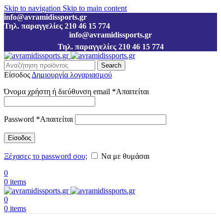
Skip to navigation
Skip to main content
info@avramidissports.gr
Τηλ. παραγγελίες 210 46 15 774
info@avramidissports.gr
Τηλ. παραγγελίες 210 46 15 774
Search
Είσοδος
Δημιουργία λογαριασμού
Όνομα χρήστη ή διεύθυνση email
*
Απαιτείται
Password
*
Απαιτείται
Είσοδος
Ξέχασες το password σου;
Να με θυμάσαι
0
0
items
0
0
items