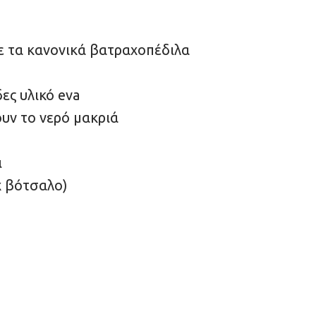
ε τα κανονικά βατραχοπέδιλα
ες υλικό eva
ουν το νερό μακριά
ι
χ βότσαλο)