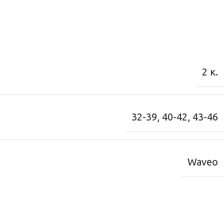
2 κ.
32-39
,
40-42
,
43-46
Waveo