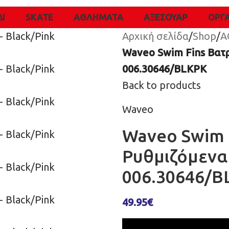
ΔΙ
SKATE
ΑΘΛΗΜΑΤΑ
ΑΞΕΣΟΥΑΡ
ΌΡΓ
Αρχική σελίδα
/
Shop
/
Α
Waveo Swim Fins Βατρ
006.30646/BLKPK
Back to products
Waveo
Waveo Swim 
Ρυθμιζόμενα 
006.30646/B
49.95
€