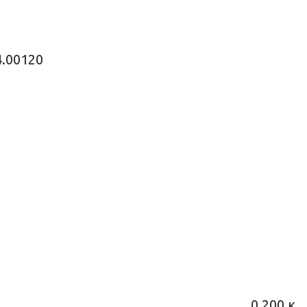
4.00120
0.200 κ.