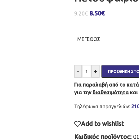
8.50
€
9.20
€
ΜΈΓΕΘΟΣ
-
+
ΠΡΟΣΘΉΚΗ ΣΤΟ
Για παραλαβή από το κατάσ
για την
διαθεσιμότητα
και
Τηλέφωνα παραγγελιών:
21
Add to wishlist
Κωδικός προϊόντος:
0