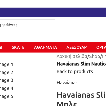
ΔΙ
SKATE
ΑΘΛΗΜΑΤΑ
ΑΞΕΣΟΥΑΡ
ΌΡΓ
Αρχική σελίδα
/
Shop
/
Γ
Havaianas Slim Nauti
Back to products
Havaianas
Havaianas Sl
Μπλε