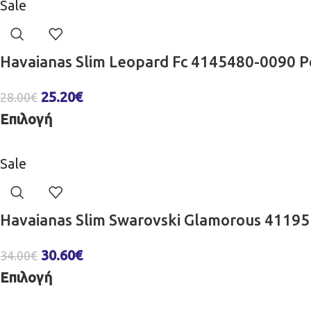
Sale
Havaianas Slim Leopard Fc 4145480-0090 Ρ
25.20
€
28.00
€
Επιλογή
Sale
Havaianas Slim Swarovski Glamorous 4119
30.60
€
34.00
€
Επιλογή