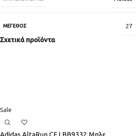
27
ΜΈΓΕΘΟΣ
Σχετικά προϊόντα
Sale
Adidas AltaRun CF I BB9332 Μπλε