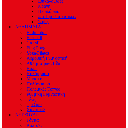
Επικαλαμίδες
Κράνη
Περικάρπια
Σετ Προστατευτικών
Σορτς
ΑΘΛΗΜΑΤΑ
Badminton
Baseball
Crossfit
Ping Pong
Yoga/Pilates
Αεροβική Γυμναστική
Αθλητιατρικά Είδη
Βόλεϊ
Κολύμβηση
Μπάσκετ
Ποδόσφαιρο
Πολεμικές Τέχνες
Ρυθμική Γυμναστική
Τένις
Τρέξιμο
Χάντμπολ
ΑΞΕΣΟΥΑΡ
Γάντια
Κάλτσες