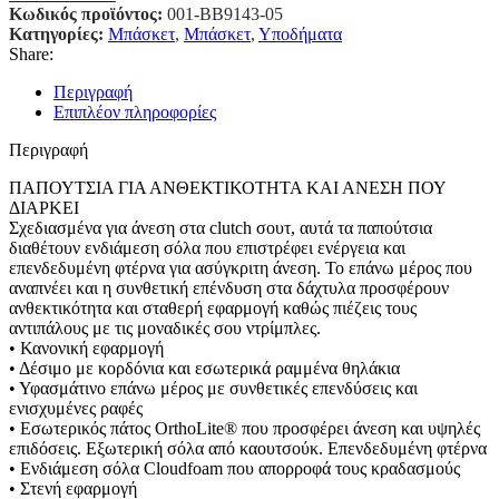
Κωδικός προϊόντος:
001-BB9143-05
Κατηγορίες:
Μπάσκετ
,
Μπάσκετ
,
Υποδήματα
Share:
Περιγραφή
Επιπλέον πληροφορίες
Περιγραφή
ΠΑΠΟΥΤΣΙΑ ΓΙΑ ΑΝΘΕΚΤΙΚΟΤΗΤΑ ΚΑΙ ΑΝΕΣΗ ΠΟΥ
ΔΙΑΡΚΕΙ
Σχεδιασμένα για άνεση στα clutch σουτ, αυτά τα παπούτσια
διαθέτουν ενδιάμεση σόλα που επιστρέφει ενέργεια και
επενδεδυμένη φτέρνα για ασύγκριτη άνεση. Το επάνω μέρος που
αναπνέει και η συνθετική επένδυση στα δάχτυλα προσφέρουν
ανθεκτικότητα και σταθερή εφαρμογή καθώς πιέζεις τους
αντιπάλους με τις μοναδικές σου ντρίμπλες.
• Κανονική εφαρμογή
• Δέσιμο με κορδόνια και εσωτερικά ραμμένα θηλάκια
• Υφασμάτινο επάνω μέρος με συνθετικές επενδύσεις και
ενισχυμένες ραφές
• Εσωτερικός πάτος OrthoLite® που προσφέρει άνεση και υψηλές
επιδόσεις. Εξωτερική σόλα από καουτσούκ. Επενδεδυμένη φτέρνα
• Ενδιάμεση σόλα Cloudfoam που απορροφά τους κραδασμούς
• Στενή εφαρμογή