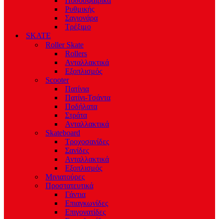
Ποδοσφαιρικά
Ρυθμικής
Σαγιονάρα
Τρέξιμο
SKATE
Roller Skate
Rollers
Ανταλλακτικά
Εξοπλισμός
Scooter
Πατίνια
Πατίνι-Τσάντα
Ποδήλατα
Στράτα
Ανταλλακτικά
Skateboard
Τροχοσανίδες
Σανίδες
Ανταλλακτικά
Εξοπλισμός
Μινιατούρες
Προστατευτικά
Γάντια
Επιαγκωνίδες
Επιγονατίδες