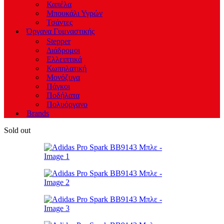
Καπέλα
Μπουκάλι Υγρών
Τσάντες
Όργανα Γυμναστικής
Stepper
Διάδρομοι
Ελλειπτικά
Κωπηλατική
Μονόζυγα
Πάγκοι
Ποδήλατα
Πολυόργανο
Brands
Sold out