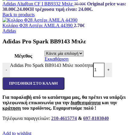
Adidas AltaRun CF I BB9332 Μπλε
Original price was:
30.00
€
30.00€.
24.00
€
Η τρέχουσα τιμή είναι: 24.00€.
Back to products
Κολάρο Φ28 Αστέρι AMILA 44390
2.70
€
Adidas
Adidas Pro Spark BB9143 Μπλε
Μέγεθος
Εκκαθάριση
Adidas Pro Spark BB9143 Μπλε ποσότητα
-
+
ΠΡΟΣΘΉΚΗ ΣΤΟ ΚΑΛΆΘΙ
Για παραλαβή από το κατάστημα μας, θα πρέπει να υπάρξει
τηλεφωνική επικοινωνία για την
διαθεσιμότητα
και την
κράτηση
του προϊόντος. Ευχαριστούμε πολύ !
Τηλέφωνα παραγγελιών:
210-4615774
&
697-8103040
Add to wishlist