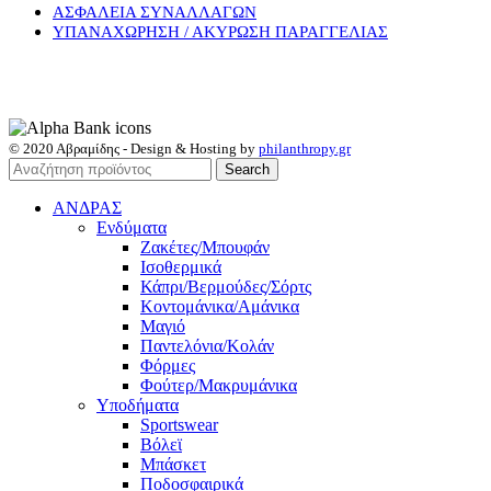
ΑΣΦΑΛΕΙΑ ΣΥΝΑΛΛΑΓΩΝ
ΥΠΑΝΑΧΩΡΗΣΗ / ΑΚΥΡΩΣΗ ΠΑΡΑΓΓΕΛΙΑΣ
© 2020 Αβραμίδης - Design & Hosting by
philanthropy.gr
Search
ΑΝΔΡΑΣ
Ενδύματα
Ζακέτες/Μπουφάν
Ισοθερμικά
Κάπρι/Βερμούδες/Σόρτς
Κοντομάνικα/Αμάνικα
Μαγιό
Παντελόνια/Κολάν
Φόρμες
Φούτερ/Μακρυμάνικα
Υποδήματα
Sportswear
Βόλεϊ
Μπάσκετ
Ποδοσφαιρικά