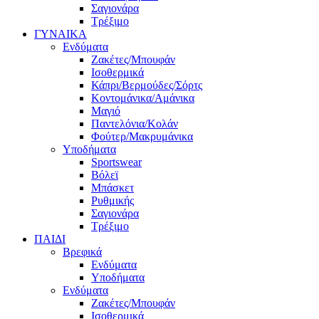
Σαγιονάρα
Τρέξιμο
ΓΥΝΑΙΚΑ
Ενδύματα
Ζακέτες/Μπουφάν
Ισοθερμικά
Κάπρι/Βερμούδες/Σόρτς
Κοντομάνικα/Αμάνικα
Μαγιό
Παντελόνια/Κολάν
Φούτερ/Μακρυμάνικα
Υποδήματα
Sportswear
Βόλεϊ
Μπάσκετ
Ρυθμικής
Σαγιονάρα
Τρέξιμο
ΠΑΙΔΙ
Βρεφικά
Ενδύματα
Υποδήματα
Ενδύματα
Ζακέτες/Μπουφάν
Ισοθερμικά