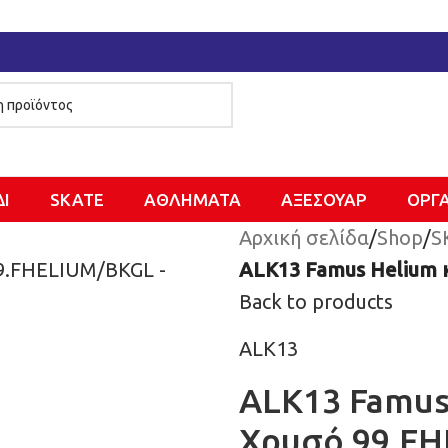
ΔΙ
SKATE
ΑΘΛΗΜΑΤΑ
ΑΞΕΣΟΥΑΡ
ΌΡΓ
Αρχική σελίδα
/
Shop
/
S
ALK13 Famus Helium 
Back to products
ALK13
ALK13 Famus
Χρυσό 99.F