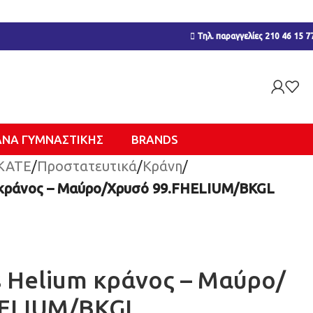
Τηλ. παραγγελίες 210 46 15 7
ΑΝΑ ΓΥΜΝΑΣΤΙΚΉΣ
BRANDS
KATE
/
Προστατευτικά
/
Κράνη
/
κράνος – Μαύρο/Χρυσό 99.FHELIUM/BKGL
 Helium κράνος – Μαύρο/
HELIUM/BKGL