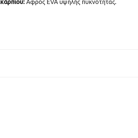
κάρπιου:
Αφρός EVA υψηλής πυκνότητας.