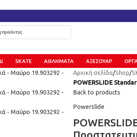
ΔΙ
SKATE
ΑΘΛΗΜΑΤΑ
ΑΞΕΣΟΥΑΡ
ΌΡΓ
Αρχική σελίδα
/
Shop
/
S
POWERSLIDE Standard
Back to products
Powerslide
POWERSLIDE 
Προστατευτι