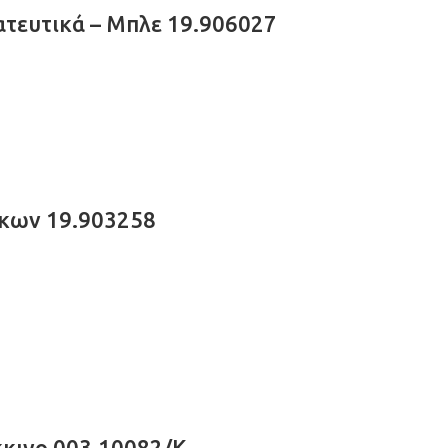
ατευτικά – Μπλε 19.906027
κων 19.903258
κινο 003.10082/K