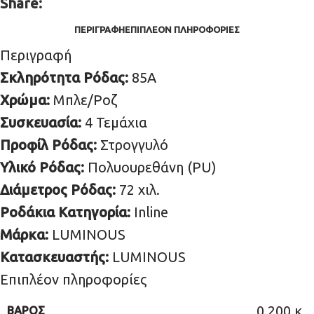
Share:
ΠΕΡΙΓΡΑΦΉ
ΕΠΙΠΛΈΟΝ ΠΛΗΡΟΦΟΡΊΕΣ
Περιγραφή
Σκληρότητα Ρόδας:
85Α
Χρώμα:
Μπλε/Ροζ
Συσκευασία:
4 Τεμάχια
Προφίλ Ρόδας:
Στρογγυλό
Υλικό Ρόδας:
Πολυουρεθάνη (PU)
Διάμετρος Ρόδας:
72 χιλ.
Ροδάκια Κατηγορία:
Inline
Μάρκα:
LUMINOUS
Κατασκευαστής:
LUMINOUS
Επιπλέον πληροφορίες
0.200 κ.
ΒΆΡΟΣ