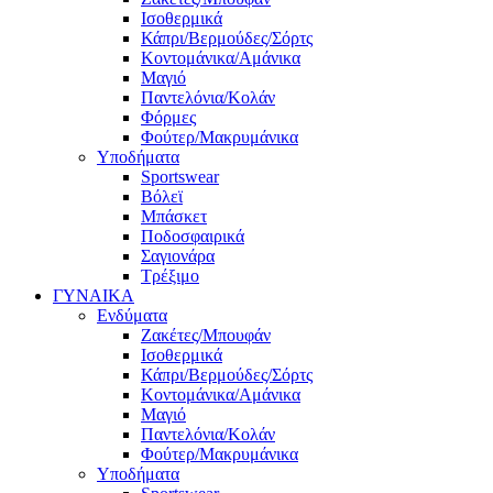
Ισοθερμικά
Κάπρι/Βερμούδες/Σόρτς
Κοντομάνικα/Αμάνικα
Μαγιό
Παντελόνια/Κολάν
Φόρμες
Φούτερ/Μακρυμάνικα
Υποδήματα
Sportswear
Βόλεϊ
Μπάσκετ
Ποδοσφαιρικά
Σαγιονάρα
Τρέξιμο
ΓΥΝΑΙΚΑ
Ενδύματα
Ζακέτες/Μπουφάν
Ισοθερμικά
Κάπρι/Βερμούδες/Σόρτς
Κοντομάνικα/Αμάνικα
Μαγιό
Παντελόνια/Κολάν
Φούτερ/Μακρυμάνικα
Υποδήματα