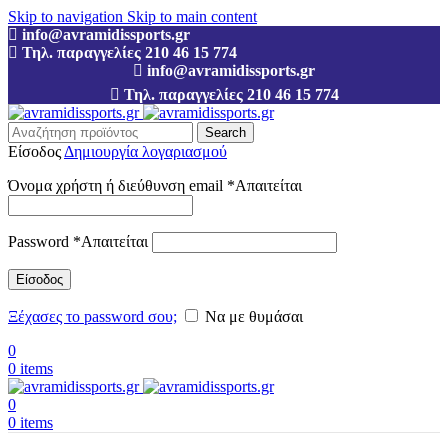
Skip to navigation
Skip to main content
info@avramidissports.gr
Τηλ. παραγγελίες 210 46 15 774
info@avramidissports.gr
Τηλ. παραγγελίες 210 46 15 774
Search
Είσοδος
Δημιουργία λογαριασμού
Όνομα χρήστη ή διεύθυνση email
*
Απαιτείται
Password
*
Απαιτείται
Είσοδος
Ξέχασες το password σου;
Να με θυμάσαι
0
0
items
0
0
items