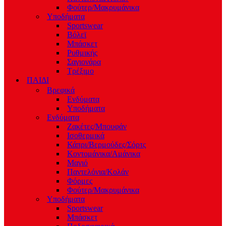
Φούτερ/Μακρυμάνικα
Υποδήματα
Sportswear
Βόλεϊ
Μπάσκετ
Ρυθμικής
Σαγιονάρα
Τρέξιμο
ΠΑΙΔΙ
Βρεφικά
Ενδύματα
Υποδήματα
Ενδύματα
Ζακέτες/Μπουφάν
Ισοθερμικά
Κάπρι/Βερμούδες/Σόρτς
Κοντομάνικα/Αμάνικα
Μαγιό
Παντελόνια/Κολάν
Φόρμες
Φούτερ/Μακρυμάνικα
Υποδήματα
Sportswear
Μπάσκετ