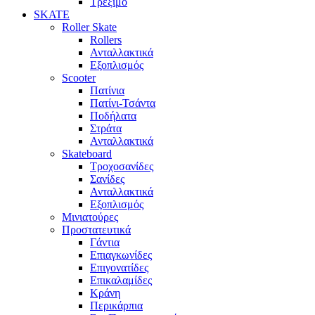
Τρέξιμο
SKATE
Roller Skate
Rollers
Ανταλλακτικά
Εξοπλισμός
Scooter
Πατίνια
Πατίνι-Τσάντα
Ποδήλατα
Στράτα
Ανταλλακτικά
Skateboard
Τροχοσανίδες
Σανίδες
Ανταλλακτικά
Εξοπλισμός
Μινιατούρες
Προστατευτικά
Γάντια
Επιαγκωνίδες
Επιγονατίδες
Επικαλαμίδες
Κράνη
Περικάρπια