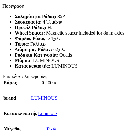
Περιγραφή
Σκληρότητα Ρόδας:
85Α
Συσκευασία:
4 Τεμάχια
Προφίλ Ρόδας:
Flat
Wheel Spacer:
Magnetic spacer included for 8mm axles
Φάρδος Ρόδας:
34χιλ.
Τύπος:
Γκλίτερ
Διάμετρος Ρόδας:
62χιλ.
Ροδάκια Κατηγορία:
Quads
Μάρκα:
LUMINOUS
Κατασκευαστής:
LUMINOUS
Επιπλέον πληροφορίες
Βάρος
0.200 κ.
brand
LUMINOUS
Κατασκευαστής
Luminous
Μέγεθος
62χιλ.