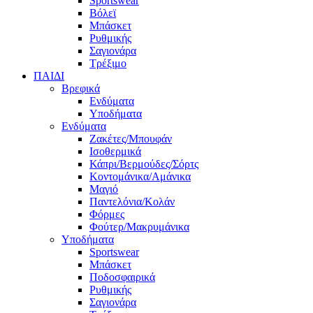
Sportswear
Βόλεϊ
Μπάσκετ
Ρυθμικής
Σαγιονάρα
Τρέξιμο
ΠΑΙΔΙ
Βρεφικά
Ενδύματα
Υποδήματα
Ενδύματα
Ζακέτες/Μπουφάν
Ισοθερμικά
Κάπρι/Βερμούδες/Σόρτς
Κοντομάνικα/Αμάνικα
Μαγιό
Παντελόνια/Κολάν
Φόρμες
Φούτερ/Μακρυμάνικα
Υποδήματα
Sportswear
Μπάσκετ
Ποδοσφαιρικά
Ρυθμικής
Σαγιονάρα