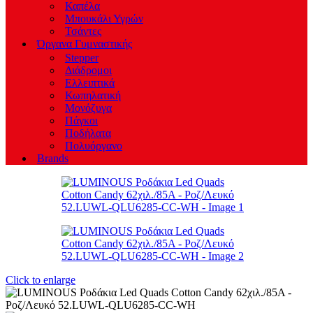
Καπέλα
Μπουκάλι Υγρών
Τσάντες
Όργανα Γυμναστικής
Stepper
Διάδρομοι
Ελλειπτικά
Κωπηλατική
Μονόζυγα
Πάγκοι
Ποδήλατα
Πολυόργανο
Brands
Click to enlarge