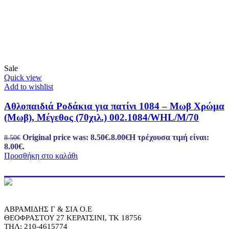
Sale
Quick view
Add to wishlist
Αθλοπαιδιά Ροδάκια για πατίνι 1084 – Μωβ Χρώμα
(Μωβ), Μέγεθος (70χιλ.) 002.1084/WHL/M/70
Original price was: 8.50€.
8.00
€
Η τρέχουσα τιμή είναι:
8.50
€
8.00€.
Προσθήκη στο καλάθι
ΑΒΡΑΜΙΔΗΣ Γ & ΣΙΑ Ο.Ε
ΘΕΟΦΡΑΣΤΟΥ 27 ΚΕΡΑΤΣΙΝΙ, ΤΚ 18756
ΤΗΛ: 210-4615774