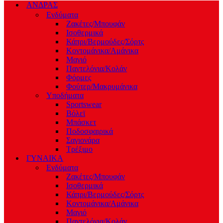
ΑΝΔΡΑΣ
Ενδύματα
Ζακέτες/Μπουφάν
Ισοθερμικά
Κάπρι/Βερμούδες/Σόρτς
Κοντομάνικα/Αμάνικα
Μαγιό
Παντελόνια/Κολάν
Φόρμες
Φούτερ/Μακρυμάνικα
Υποδήματα
Sportswear
Βόλεϊ
Μπάσκετ
Ποδοσφαιρικά
Σαγιονάρα
Τρέξιμο
ΓΥΝΑΙΚΑ
Ενδύματα
Ζακέτες/Μπουφάν
Ισοθερμικά
Κάπρι/Βερμούδες/Σόρτς
Κοντομάνικα/Αμάνικα
Μαγιό
Παντελόνια/Κολάν