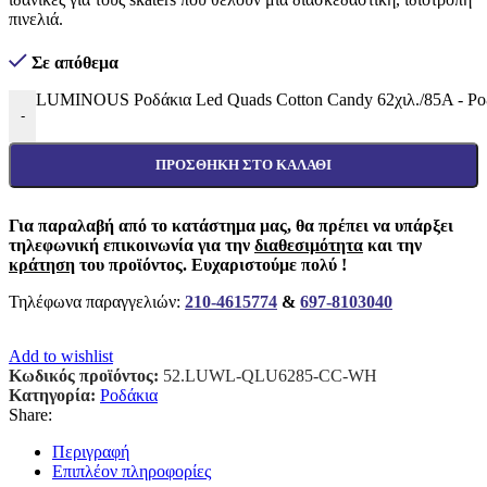
πινελιά.
Σε απόθεμα
LUMINOUS Ροδάκια Led Quads Cotton Candy 62χιλ./85A -
-
ΠΡΟΣΘΉΚΗ ΣΤΟ ΚΑΛΆΘΙ
Για παραλαβή από το κατάστημα μας, θα πρέπει να υπάρξει
τηλεφωνική επικοινωνία για την
διαθεσιμότητα
και την
κράτηση
του προϊόντος. Ευχαριστούμε πολύ !
Τηλέφωνα παραγγελιών:
210-4615774
&
697-8103040
Add to wishlist
Κωδικός προϊόντος:
52.LUWL-QLU6285-CC-WH
Κατηγορία:
Ροδάκια
Share:
Περιγραφή
Επιπλέον πληροφορίες