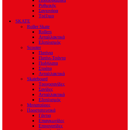
Ποδοσφαιρικά
Ρυθμικής
Σαγιονάρα
Τρέξιμο
SKATE
Roller Skate
Rollers
Ανταλλακτικά
Εξοπλισμός
Scooter
Πατίνια
Πατίνι-Τσάντα
Ποδήλατα
Στράτα
Ανταλλακτικά
Skateboard
Τροχοσανίδες
Σανίδες
Ανταλλακτικά
Εξοπλισμός
Μινιατούρες
Προστατευτικά
Γάντια
Επιαγκωνίδες
Επιγονατίδες