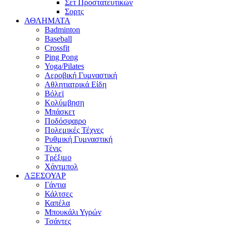
Σετ Προστατευτικών
Σορτς
ΑΘΛΗΜΑΤΑ
Badminton
Baseball
Crossfit
Ping Pong
Yoga/Pilates
Αεροβική Γυμναστική
Αθλητιατρικά Είδη
Βόλεϊ
Κολύμβηση
Μπάσκετ
Ποδόσφαιρο
Πολεμικές Τέχνες
Ρυθμική Γυμναστική
Τένις
Τρέξιμο
Χάντμπολ
ΑΞΕΣΟΥΑΡ
Γάντια
Κάλτσες
Καπέλα
Μπουκάλι Υγρών
Τσάντες