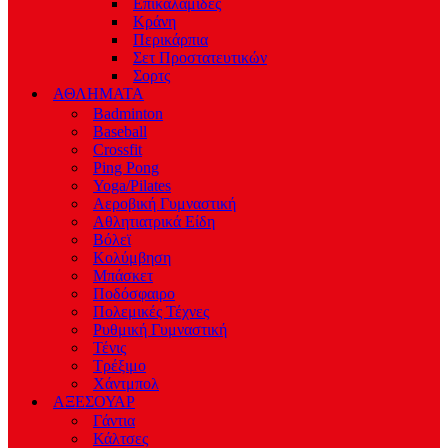
Επικαλαμίδες
Κράνη
Περικάρπια
Σετ Προστατευτικών
Σορτς
ΑΘΛΗΜΑΤΑ
Badminton
Baseball
Crossfit
Ping Pong
Yoga/Pilates
Αεροβική Γυμναστική
Αθλητιατρικά Είδη
Βόλεϊ
Κολύμβηση
Μπάσκετ
Ποδόσφαιρο
Πολεμικές Τέχνες
Ρυθμική Γυμναστική
Τένις
Τρέξιμο
Χάντμπολ
ΑΞΕΣΟΥΑΡ
Γάντια
Κάλτσες