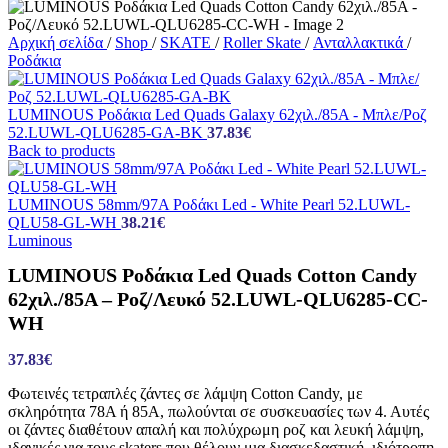
Αρχική σελίδα
/
Shop
/
SKATE
/
Roller Skate
/
Ανταλλακτικά
/
Ροδάκια
LUMINOUS Ροδάκια Led Quads Galaxy 62χιλ./85A - Μπλε/Ροζ
52.LUWL-QLU6285-GA-BK
37.83
€
Back to products
LUMINOUS 58mm/97A Ροδάκι Led - White Pearl 52.LUWL-
QLU58-GL-WH
38.21
€
Luminous
LUMINOUS Ροδάκια Led Quads Cotton Candy
62χιλ./85A – Ροζ/Λευκό 52.LUWL-QLU6285-CC-
WH
37.83
€
Φωτεινές τετραπλές ζάντες σε λάμψη Cotton Candy, με
σκληρότητα 78A ή 85A, πωλούνται σε συσκευασίες των 4. Αυτές
οι ζάντες διαθέτουν απαλή και πολύχρωμη ροζ και λευκή λάμψη,
ιδανικές για τους skaters που θέλουν μια διασκεδαστική, ιδιότροπη