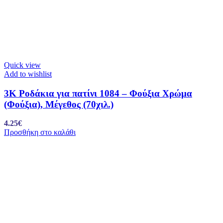
Quick view
Add to wishlist
3K Ροδάκια για πατίνι 1084 – Φούξια Χρώμα
(Φούξια), Μέγεθος (70χιλ.)
4.25
€
Προσθήκη στο καλάθι