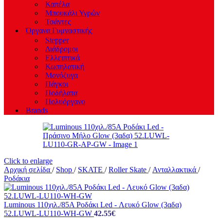
Καπέλα
Μπουκάλι Υγρών
Τσάντες
Όργανα Γυμναστικής
Stepper
Διάδρομοι
Ελλειπτικά
Κωπηλατική
Μονόζυγα
Πάγκοι
Ποδήλατα
Πολυόργανο
Brands
Click to enlarge
Αρχική σελίδα
/
Shop
/
SKATE
/
Roller Skate
/
Ανταλλακτικά
/
Ροδάκια
Luminous 110χιλ./85A Ροδάκι Led - Λευκό Glow (3αδα)
52.LUWL-LU110-WH-GW
42.55
€