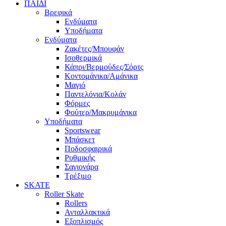
ΠΑΙΔΙ
Βρεφικά
Ενδύματα
Υποδήματα
Ενδύματα
Ζακέτες/Μπουφάν
Ισοθερμικά
Κάπρι/Βερμούδες/Σόρτς
Κοντομάνικα/Αμάνικα
Μαγιό
Παντελόνια/Κολάν
Φόρμες
Φούτερ/Μακρυμάνικα
Υποδήματα
Sportswear
Μπάσκετ
Ποδοσφαιρικά
Ρυθμικής
Σαγιονάρα
Τρέξιμο
SKATE
Roller Skate
Rollers
Ανταλλακτικά
Εξοπλισμός