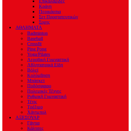
Επικαλαμίδες
Κράνη
Περικάρπια
Σετ Προστατευτικών
Σορτς
ΑΘΛΗΜΑΤΑ
Badminton
Baseball
Crossfit
Ping Pong
Yoga/Pilates
Αεροβική Γυμναστική
Αθλητιατρικά Είδη
Βόλεϊ
Κολύμβηση
Μπάσκετ
Ποδόσφαιρο
Πολεμικές Τέχνες
Ρυθμική Γυμναστική
Τένις
Τρέξιμο
Χάντμπολ
ΑΞΕΣΟΥΑΡ
Γάντια
Κάλτσες