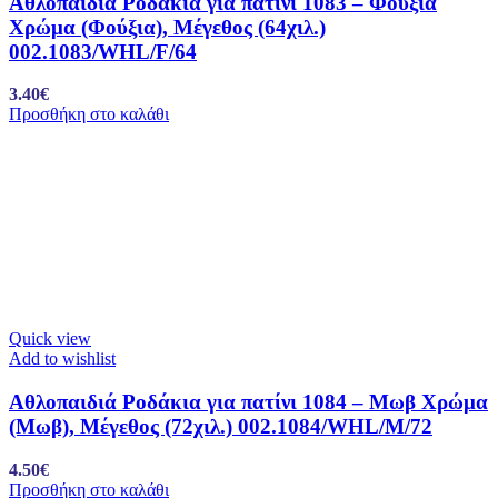
Αθλοπαιδιά Ροδάκια για πατίνι 1083 – Φούξια
Χρώμα (Φούξια), Μέγεθος (64χιλ.)
002.1083/WHL/F/64
3.40
€
Προσθήκη στο καλάθι
Quick view
Add to wishlist
Αθλοπαιδιά Ροδάκια για πατίνι 1084 – Μωβ Χρώμα
(Μωβ), Μέγεθος (72χιλ.) 002.1084/WHL/M/72
4.50
€
Προσθήκη στο καλάθι