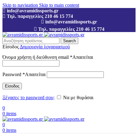
Skip to navigation
Skip to main content
info@avramidissports.gr
Τηλ. παραγγελίες 210 46 15 774
info@avramidissports.gr
Τηλ. παραγγελίες 210 46 15 774
Search
Είσοδος
Δημιουργία λογαριασμού
Όνομα χρήστη ή διεύθυνση email
*
Απαιτείται
Password
*
Απαιτείται
Είσοδος
Ξέχασες το password σου;
Να με θυμάσαι
0
0
items
0
0
items