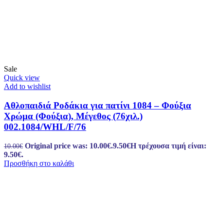
Sale
Quick view
Add to wishlist
Αθλοπαιδιά Ροδάκια για πατίνι 1084 – Φούξια
Χρώμα (Φούξια), Μέγεθος (76χιλ.)
002.1084/WHL/F/76
Original price was: 10.00€.
9.50
€
Η τρέχουσα τιμή είναι:
10.00
€
9.50€.
Προσθήκη στο καλάθι