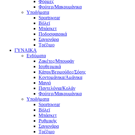
Φόρμες
Φούτερ/Μακρυμάνικα
Υποδήματα
Sportswear
Βόλεϊ
Μπάσκετ
Ποδοσφαιρικά
Σαγιονάρα
Τρέξιμο
ΓΥΝΑΙΚΑ
Ενδύματα
Ζακέτες/Μπουφάν
Ισοθερμικά
Κάπρι/Βερμούδες/Σόρτς
Κοντομάνικα/Αμάνικα
Μαγιό
Παντελόνια/Κολάν
Φούτερ/Μακρυμάνικα
Υποδήματα
Sportswear
Βόλεϊ
Μπάσκετ
Ρυθμικής
Σαγιονάρα
Τρέξιμο