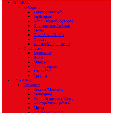
ΑΝΔΡΑΣ
Ενδύματα
Ζακέτες/Μπουφάν
Ισοθερμικά
Κάπρι/Βερμούδες/Σόρτς
Κοντομάνικα/Αμάνικα
Μαγιό
Παντελόνια/Κολάν
Φόρμες
Φούτερ/Μακρυμάνικα
Υποδήματα
Sportswear
Βόλεϊ
Μπάσκετ
Ποδοσφαιρικά
Σαγιονάρα
Τρέξιμο
ΓΥΝΑΙΚΑ
Ενδύματα
Ζακέτες/Μπουφάν
Ισοθερμικά
Κάπρι/Βερμούδες/Σόρτς
Κοντομάνικα/Αμάνικα
Μαγιό
Παντελόνια/Κολάν