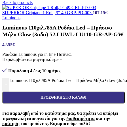
Back to products
SUPERIOR Griptape 1 Roll, 9" 49.GRP-PD-003
107.15
€
Luminous
Luminous 110χιλ./85A Ροδάκι Led – Πράσινο
Μήλο Glow (3αδα) 52.LUWL-LU110-GR-AP-GW
42.55
€
Ροδάκια Luminous για in-line Πατίνια.
Περιλαμβάνεται μαγνητικό spacer
Παράδοση 4 έως 10 ημέρες
Luminous 110χιλ./85A Ροδάκι Led - Πράσινο Μήλο Glow (
-
ΠΡΟΣΘΉΚΗ ΣΤΟ ΚΑΛΆΘΙ
Για παραλαβή από το κατάστημα μας, θα πρέπει να υπάρξει
τηλεφωνική επικοινωνία για την
διαθεσιμότητα
και την
κράτηση
του προϊόντος. Ευχαριστούμε πολύ !