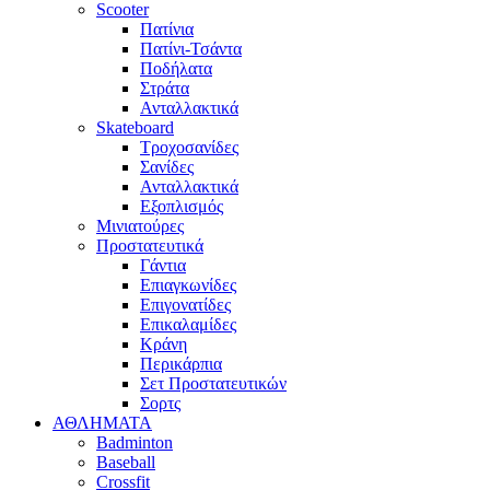
Scooter
Πατίνια
Πατίνι-Τσάντα
Ποδήλατα
Στράτα
Ανταλλακτικά
Skateboard
Τροχοσανίδες
Σανίδες
Ανταλλακτικά
Εξοπλισμός
Μινιατούρες
Προστατευτικά
Γάντια
Επιαγκωνίδες
Επιγονατίδες
Επικαλαμίδες
Κράνη
Περικάρπια
Σετ Προστατευτικών
Σορτς
ΑΘΛΗΜΑΤΑ
Badminton
Baseball
Crossfit