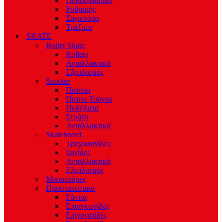
Ποδοσφαιρικά
Ρυθμικής
Σαγιονάρα
Τρέξιμο
SKATE
Roller Skate
Rollers
Ανταλλακτικά
Εξοπλισμός
Scooter
Πατίνια
Πατίνι-Τσάντα
Ποδήλατα
Στράτα
Ανταλλακτικά
Skateboard
Τροχοσανίδες
Σανίδες
Ανταλλακτικά
Εξοπλισμός
Μινιατούρες
Προστατευτικά
Γάντια
Επιαγκωνίδες
Επιγονατίδες