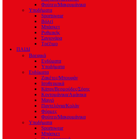
Φούτερ/Μακρυμάνικα
Υποδήματα
Sportswear
Βόλεϊ
Μπάσκετ
Ρυθμικής
Σαγιονάρα
Τρέξιμο
ΠΑΙΔΙ
Βρεφικά
Ενδύματα
Υποδήματα
Ενδύματα
Ζακέτες/Μπουφάν
Ισοθερμικά
Κάπρι/Βερμούδες/Σόρτς
Κοντομάνικα/Αμάνικα
Μαγιό
Παντελόνια/Κολάν
Φόρμες
Φούτερ/Μακρυμάνικα
Υποδήματα
Sportswear
Μπάσκετ