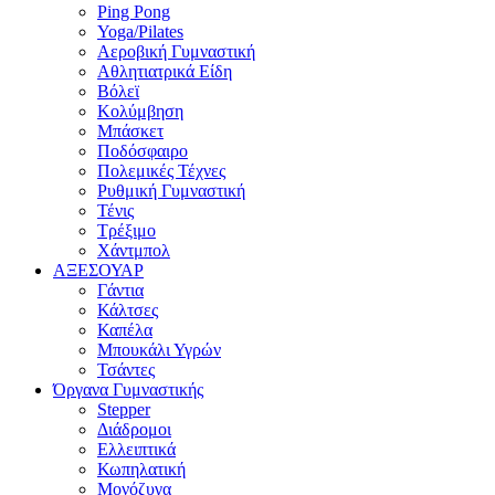
Ping Pong
Yoga/Pilates
Αεροβική Γυμναστική
Αθλητιατρικά Είδη
Βόλεϊ
Κολύμβηση
Μπάσκετ
Ποδόσφαιρο
Πολεμικές Τέχνες
Ρυθμική Γυμναστική
Τένις
Τρέξιμο
Χάντμπολ
ΑΞΕΣΟΥΑΡ
Γάντια
Κάλτσες
Καπέλα
Μπουκάλι Υγρών
Τσάντες
Όργανα Γυμναστικής
Stepper
Διάδρομοι
Ελλειπτικά
Κωπηλατική
Μονόζυγα