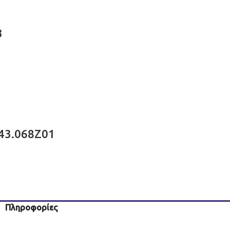
3
 43.068Z01
Πληροφορίες