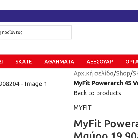
ΔΙ
SKATE
ΑΘΛΗΜΑΤΑ
ΑΞΕΣΟΥΑΡ
ΌΡΓ
Αρχική σελίδα
/
Shop
/
S
MyFit Powerarch 45 V
Back to products
MYFIT
MyFit Powera
Μαύρο 19.90