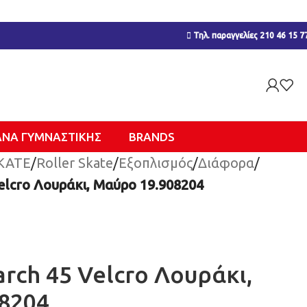
Τηλ. παραγγελίες 210 46 15 7
ΑΝΑ ΓΥΜΝΑΣΤΙΚΉΣ
BRANDS
KATE
/
Roller Skate
/
Εξοπλισμός
/
Διάφορα
/
elcro Λουράκι, Μαύρο 19.908204
rch 45 Velcro Λουράκι,
8204