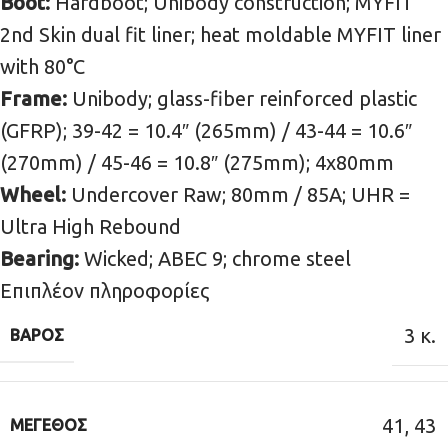
Boot:
Hardboot; Unibody construction; MYFIT
2nd Skin dual fit liner; heat moldable MYFIT liner
with 80°C
Frame:
Unibody; glass-fiber reinforced plastic
(GFRP); 39-42 = 10.4″ (265mm) / 43-44 = 10.6″
(270mm) / 45-46 = 10.8″ (275mm); 4x80mm
Wheel:
Undercover Raw; 80mm / 85A; UHR =
Ultra High Rebound
Bearing:
Wicked; ABEC 9; chrome steel
Επιπλέον πληροφορίες
3 κ.
ΒΆΡΟΣ
41
,
43
ΜΈΓΕΘΟΣ