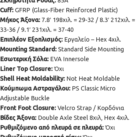
Σκληρότητα Ρόδας:
85Α
Cuff:
GFRP (Glass-Fiber Reinforced Plastic)
Μήκος Άξονα:
7.8′ 198χιλ. = 29-32 / 8.3′ 212χιλ. =
33-36 / 9.1′ 231χιλ. = 37-40
Επιπλέον Εξοπλισμός:
Εργαλείο – Hex 4χιλ.
Mounting Standard:
Standard Side Mounting
Εσωτερική Σόλα:
EVA Innersole
Liner Top Closure:
Όχι
Shell Heat Moldability:
Not Heat Moldable
Κούμπωμα Αστραγάλου:
PS Classic Micro
Adjustable Buckle
Front Foot Closure:
Velcro Strap / Κορδόνια
Βίδες Άξονα:
Double Axle Steel 8χιλ, Hex 4χιλ.
Ρυθμιζόμενο από πλευρά σε πλευρά:
Όχι