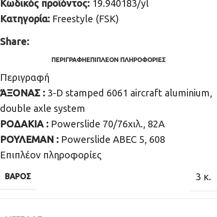
Κωδικός προϊόντος:
19.940183/yl
Κατηγορία:
Freestyle (FSK)
Share:
ΠΕΡΙΓΡΑΦΉ
ΕΠΙΠΛΈΟΝ ΠΛΗΡΟΦΟΡΊΕΣ
Περιγραφή
ΆΞΟΝΑΣ :
3-D stamped 6061 aircraft aluminium,
double axle system
ΡΟΔΑΚΙΑ :
Powerslide 70/76χιλ., 82Α
ΡΟΥΛΕΜΑΝ :
Powerslide ABEC 5, 608
Επιπλέον πληροφορίες
3 κ.
ΒΆΡΟΣ