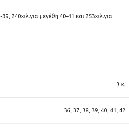
-39, 240χιλ.για μεγέθη 40-41 και 253χιλ.για
3 κ.
36
,
37
,
38
,
39
,
40
,
41
,
42