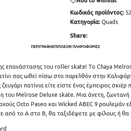
Add to wishlist
Κωδικός προϊόντος:
5
Κατηγορία:
Quads
Share:
ΠΕΡΙΓΡΑΦΉ
ΕΠΙΠΛΈΟΝ ΠΛΗΡΟΦΟΡΊΕΣ
ης επανάστασης του roller skate! Το Chaya Melros
ατίνι σας ωθεί πίσω στο παρελθόν στην Καλιφόρν
 ζευγάρι πατίνια είτε είστε ένας έμπειρος σκιέρ
η του Melrose Deluxe skate. Μια άνετη, ζωνταν
οχούς Octo Paseo και Wicked ABEC 9 ρουλεμάν ε
 από το Α στο Β, θα ταξιδέψετε με φίλους ή θα 
ard