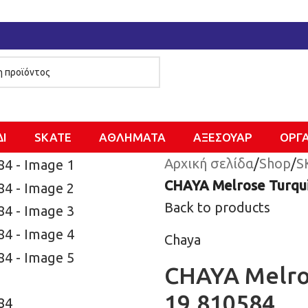
ΔΙ
SKATE
ΑΘΛΗΜΑΤΑ
ΑΞΕΣΟΥΑΡ
ΌΡΓ
Αρχική σελίδα
/
Shop
/
S
CHAYA Melrose Turqui
Back to products
Chaya
CHAYA Melro
19.810584