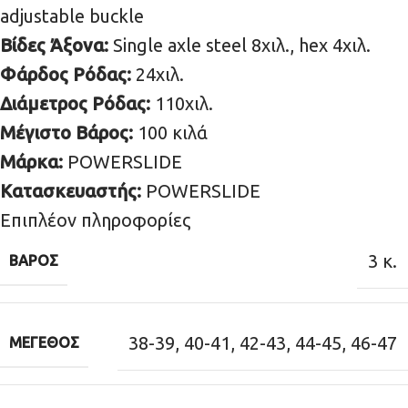
adjustable buckle
Βίδες Άξονα:
Single axle steel 8χιλ., hex 4χιλ.
Φάρδος Ρόδας:
24χιλ.
Διάμετρος Ρόδας:
110χιλ.
Μέγιστο Βάρος:
100 κιλά
Μάρκα:
POWERSLIDE
Κατασκευαστής:
POWERSLIDE
Επιπλέον πληροφορίες
3 κ.
ΒΆΡΟΣ
38-39
,
40-41
,
42-43
,
44-45
,
46-47
ΜΈΓΕΘΟΣ