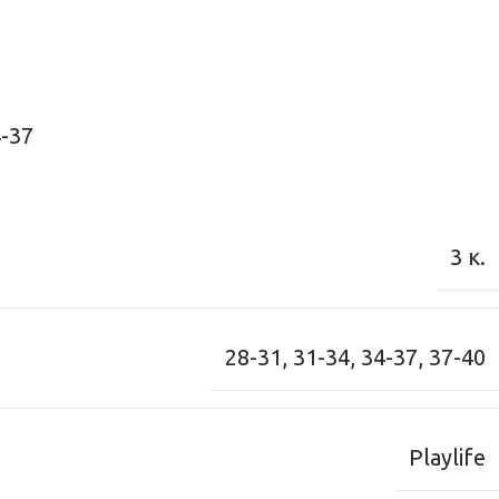
4-37
3 κ.
28-31
,
31-34
,
34-37
,
37-40
Playlife