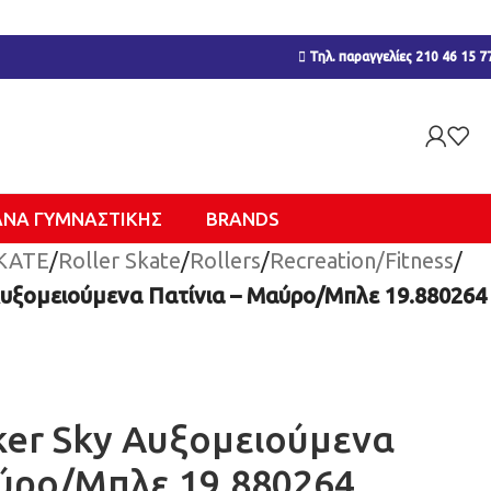
Τηλ. παραγγελίες 210 46 15 7
ΑΝΑ ΓΥΜΝΑΣΤΙΚΉΣ
BRANDS
KATE
/
Roller Skate
/
Rollers
/
Recreation/Fitness
/
υξομειούμενα Πατίνια – Μαύρο/Μπλε 19.880264
ker Sky Αυξομειούμενα
αύρο/Μπλε 19.880264