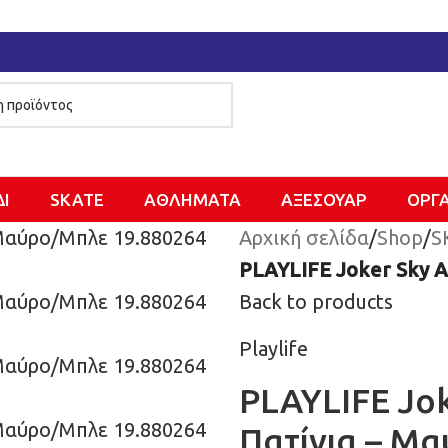
ΔΙ
SKATE
ΑΘΛΗΜΑΤΑ
ΑΞΕΣΟΥΑΡ
ΌΡΓ
Αρχική σελίδα
/
Shop
/
S
PLAYLIFE Joker Sky Α
Back to products
Playlife
PLAYLIFE Jo
Πατίνια – Μ