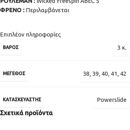
ΡΟΥΛΕΜΑΝ :
Wicked Freespin ABEC 5
ΦΡΕΝΟ :
Περιλαμβάνεται
Επιπλέον πληροφορίες
3 κ.
ΒΆΡΟΣ
38
,
39
,
40
,
41
,
42
ΜΈΓΕΘΟΣ
Powerslide
ΚΑΤΑΣΚΕΥΑΣΤΉΣ
Σχετικά προϊόντα