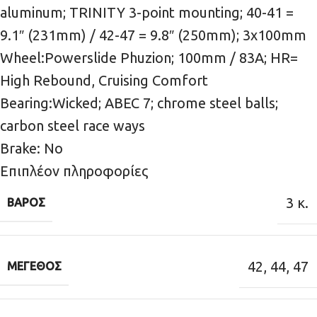
aluminum; TRINITY 3-point mounting; 40-41 =
9.1″ (231mm) / 42-47 = 9.8″ (250mm); 3x100mm
Wheel:Powerslide Phuzion; 100mm / 83A; HR=
High Rebound, Cruising Comfort
Bearing:Wicked; ABEC 7; chrome steel balls;
carbon steel race ways
Brake: No
Επιπλέον πληροφορίες
3 κ.
ΒΆΡΟΣ
42
,
44
,
47
ΜΈΓΕΘΟΣ