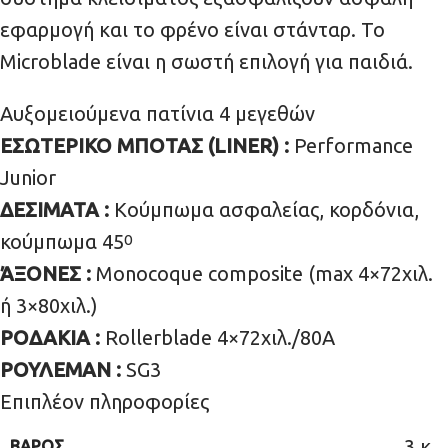
εφαρμογή και το φρένο είναι στάνταρ. Το
Microblade είναι η σωστή επιλογή για παιδιά.
Αυξομειούμενα πατίνια 4 μεγεθών
ΕΣΩΤΕΡΙΚΟ ΜΠΟΤΑΣ (LINER) :
Performance
Junior
ΔΕΣΙΜΑΤΑ :
Κούμπωμα ασφαλείας, κορδόνια,
κούμπωμα 45
0
ΆΞΟΝΕΣ :
Monocoque composite (max 4×72χιλ.
ή 3×80χιλ.)
ΡΟΔΑΚΙΑ :
Rollerblade 4×72χιλ./80Α
ΡΟΥΛΕΜΑΝ :
SG3
Επιπλέον πληροφορίες
3 κ.
ΒΆΡΟΣ