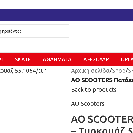
ΔΙ
SKATE
ΑΘΛΗΜΑΤΑ
ΑΞΕΣΟΥΑΡ
ΌΡΓ
Αρχική σελίδα
/
Shop
/
S
AO SCOOTERS Πατάκια 
Back to products
AO Scooters
AO SCOOTERS
– Τυρκουάζ 5