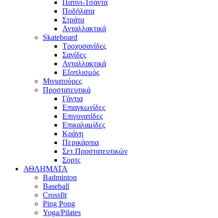
Πατίνι-Τσάντα
Ποδήλατα
Στράτα
Ανταλλακτικά
Skateboard
Τροχοσανίδες
Σανίδες
Ανταλλακτικά
Εξοπλισμός
Μινιατούρες
Προστατευτικά
Γάντια
Επιαγκωνίδες
Επιγονατίδες
Επικαλαμίδες
Κράνη
Περικάρπια
Σετ Προστατευτικών
Σορτς
ΑΘΛΗΜΑΤΑ
Badminton
Baseball
Crossfit
Ping Pong
Yoga/Pilates