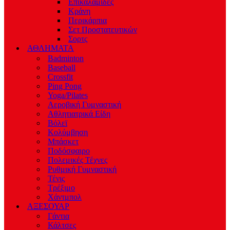
Επικαλαμίδες
Κράνη
Περικάρπια
Σετ Προστατευτικών
Σορτς
ΑΘΛΗΜΑΤΑ
Badminton
Baseball
Crossfit
Ping Pong
Yoga/Pilates
Αεροβική Γυμναστική
Αθλητιατρικά Είδη
Βόλεϊ
Κολύμβηση
Μπάσκετ
Ποδόσφαιρο
Πολεμικές Τέχνες
Ρυθμική Γυμναστική
Τένις
Τρέξιμο
Χάντμπολ
ΑΞΕΣΟΥΑΡ
Γάντια
Κάλτσες