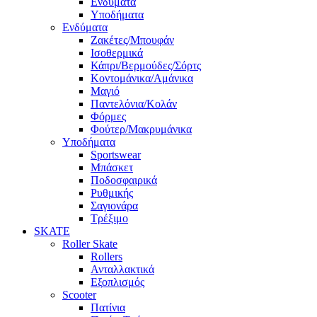
Ενδύματα
Υποδήματα
Ενδύματα
Ζακέτες/Μπουφάν
Ισοθερμικά
Κάπρι/Βερμούδες/Σόρτς
Κοντομάνικα/Αμάνικα
Μαγιό
Παντελόνια/Κολάν
Φόρμες
Φούτερ/Μακρυμάνικα
Υποδήματα
Sportswear
Μπάσκετ
Ποδοσφαιρικά
Ρυθμικής
Σαγιονάρα
Τρέξιμο
SKATE
Roller Skate
Rollers
Ανταλλακτικά
Εξοπλισμός
Scooter
Πατίνια