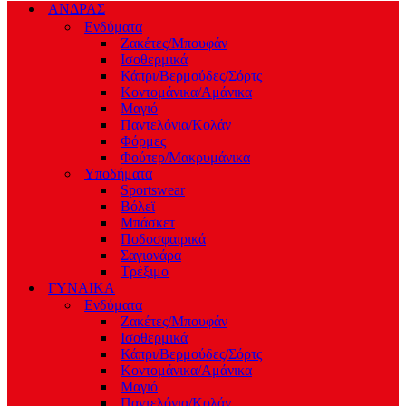
ΑΝΔΡΑΣ
Ενδύματα
Ζακέτες/Μπουφάν
Ισοθερμικά
Κάπρι/Βερμούδες/Σόρτς
Κοντομάνικα/Αμάνικα
Μαγιό
Παντελόνια/Κολάν
Φόρμες
Φούτερ/Μακρυμάνικα
Υποδήματα
Sportswear
Βόλεϊ
Μπάσκετ
Ποδοσφαιρικά
Σαγιονάρα
Τρέξιμο
ΓΥΝΑΙΚΑ
Ενδύματα
Ζακέτες/Μπουφάν
Ισοθερμικά
Κάπρι/Βερμούδες/Σόρτς
Κοντομάνικα/Αμάνικα
Μαγιό
Παντελόνια/Κολάν