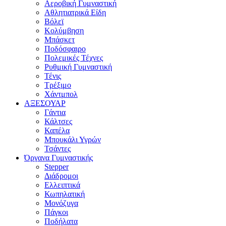
Αεροβική Γυμναστική
Αθλητιατρικά Είδη
Βόλεϊ
Κολύμβηση
Μπάσκετ
Ποδόσφαιρο
Πολεμικές Τέχνες
Ρυθμική Γυμναστική
Τένις
Τρέξιμο
Χάντμπολ
ΑΞΕΣΟΥΑΡ
Γάντια
Κάλτσες
Καπέλα
Μπουκάλι Υγρών
Τσάντες
Όργανα Γυμναστικής
Stepper
Διάδρομοι
Ελλειπτικά
Κωπηλατική
Μονόζυγα
Πάγκοι
Ποδήλατα