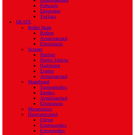
Ποδοσφαιρικά
Ρυθμικής
Σαγιονάρα
Τρέξιμο
SKATE
Roller Skate
Rollers
Ανταλλακτικά
Εξοπλισμός
Scooter
Πατίνια
Πατίνι-Τσάντα
Ποδήλατα
Στράτα
Ανταλλακτικά
Skateboard
Τροχοσανίδες
Σανίδες
Ανταλλακτικά
Εξοπλισμός
Μινιατούρες
Προστατευτικά
Γάντια
Επιαγκωνίδες
Επιγονατίδες