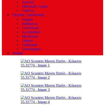
Καπέλα
Μπουκάλι Υγρών
Τσάντες
Όργανα Γυμναστικής
Stepper
Διάδρομοι
Ελλειπτικά
Κωπηλατική
Μονόζυγα
Πάγκοι
Ποδήλατα
Πολυόργανο
Brands