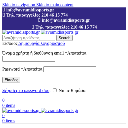
Skip to navigation
Skip to main content
info@avramidissports.gr
Τηλ. παραγγελίες 210 46 15 774
info@avramidissports.gr
Τηλ. παραγγελίες 210 46 15 774
Search
Είσοδος
Δημιουργία λογαριασμού
Όνομα χρήστη ή διεύθυνση email
*
Απαιτείται
Password
*
Απαιτείται
Είσοδος
Ξέχασες το password σου;
Να με θυμάσαι
0
0
items
0
0
items