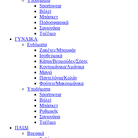
Υποδήματα
Sportswear
Βόλεϊ
Μπάσκετ
Ποδοσφαιρικά
Σαγιονάρα
Τρέξιμο
ΓΥΝΑΙΚΑ
Ενδύματα
Ζακέτες/Μπουφάν
Ισοθερμικά
Κάπρι/Βερμούδες/Σόρτς
Κοντομάνικα/Αμάνικα
Μαγιό
Παντελόνια/Κολάν
Φούτερ/Μακρυμάνικα
Υποδήματα
Sportswear
Βόλεϊ
Μπάσκετ
Ρυθμικής
Σαγιονάρα
Τρέξιμο
ΠΑΙΔΙ
Βρεφικά