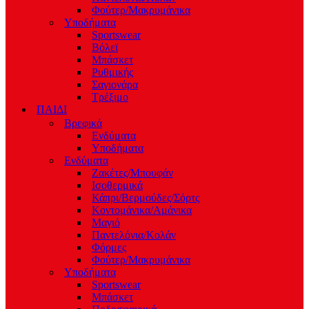
Φούτερ/Μακρυμάνικα
Υποδήματα
Sportswear
Βόλεϊ
Μπάσκετ
Ρυθμικής
Σαγιονάρα
Τρέξιμο
ΠΑΙΔΙ
Βρεφικά
Ενδύματα
Υποδήματα
Ενδύματα
Ζακέτες/Μπουφάν
Ισοθερμικά
Κάπρι/Βερμούδες/Σόρτς
Κοντομάνικα/Αμάνικα
Μαγιό
Παντελόνια/Κολάν
Φόρμες
Φούτερ/Μακρυμάνικα
Υποδήματα
Sportswear
Μπάσκετ