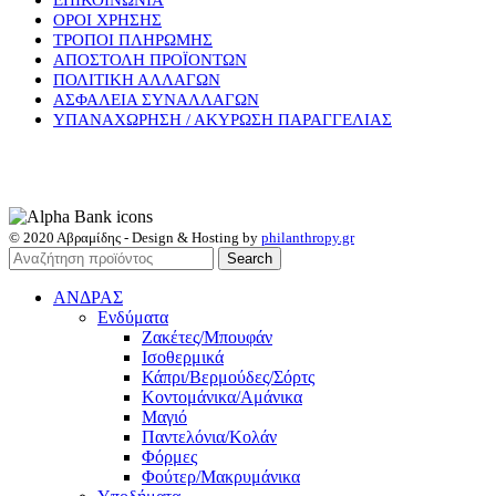
ΕΠΙΚΟΙΝΩΝΙΑ
ΟΡΟΙ ΧΡΗΣΗΣ
ΤΡΟΠΟΙ ΠΛΗΡΩΜΗΣ
ΑΠΟΣΤΟΛΗ ΠΡΟΪΟΝΤΩΝ
ΠΟΛΙΤΙΚΗ ΑΛΛΑΓΩΝ
ΑΣΦΑΛΕΙΑ ΣΥΝΑΛΛΑΓΩΝ
ΥΠΑΝΑΧΩΡΗΣΗ / ΑΚΥΡΩΣΗ ΠΑΡΑΓΓΕΛΙΑΣ
© 2020 Αβραμίδης - Design & Hosting by
philanthropy.gr
Search
ΑΝΔΡΑΣ
Ενδύματα
Ζακέτες/Μπουφάν
Ισοθερμικά
Κάπρι/Βερμούδες/Σόρτς
Κοντομάνικα/Αμάνικα
Μαγιό
Παντελόνια/Κολάν
Φόρμες
Φούτερ/Μακρυμάνικα