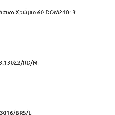
Πράσινο Χρώμιο 60.DOM21013
73.13022/RD/M
13016/BRS/L