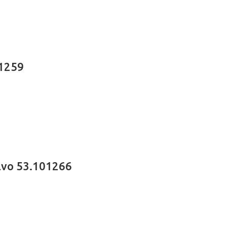
01259
κινο 53.101266