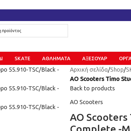
ΔΙ
SKATE
ΑΘΛΗΜΑΤΑ
ΑΞΕΣΟΥΑΡ
ΌΡΓ
Αρχική σελίδα
/
Shop
/
S
AO Scooters Timo Stu
Back to products
AO Scooters
AO Scooters 
Complete -Μ