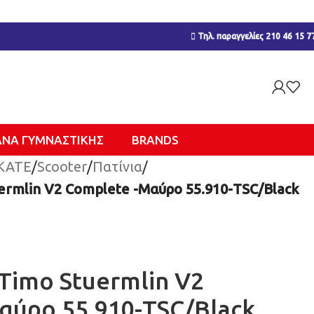
Τηλ. παραγγελίες 210 46 15 7
ΑΝΑ ΓΥΜΝΑΣΤΙΚΉΣ
BRANDS
KATE
/
Scooter
/
Πατίνια
/
ermlin V2 Complete -Μαύρο 55.910-TSC/Black
Timo Stuermlin V2
αύρο 55.910-TSC/Black