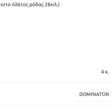
έγιστο πλάτος ρόδας 28χιλ.)
4 κ.
DOMINATOR