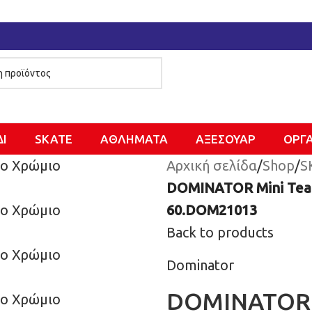
ΔΙ
SKATE
ΑΘΛΗΜΑΤΑ
ΑΞΕΣΟΥΑΡ
ΌΡΓ
Αρχική σελίδα
/
Shop
/
S
DOMINATOR Mini Team
60.DOM21013
Back to products
Dominator
DOMINATOR M