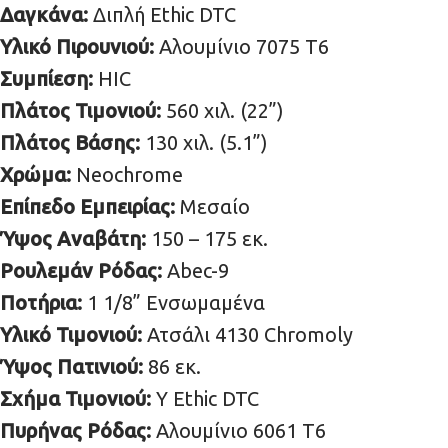
Δαγκάνα:
Διπλή Ethic DTC
Υλικό Πιρουνιού:
Αλουμίνιο 7075 T6
Συμπίεση:
HIC
Πλάτος Τιμονιού:
560 χιλ. (22”)
Πλάτος Βάσης:
130 χιλ. (5.1”)
Χρώμα:
Neochrome
Επίπεδο Εμπειρίας:
Μεσαίο
Ύψος Αναβάτη:
150 – 175 εκ.
Ρουλεμάν Ρόδας:
Abec-9
Ποτήρια:
1 1/8” Ενσωμαμένα
Υλικό Τιμονιού:
Ατσάλι 4130 Chromoly
Ύψος Πατινιού:
86 εκ.
Σχήμα Τιμονιού:
Y Ethic DTC
Πυρήνας Ρόδας:
Αλουμίνιο 6061 T6