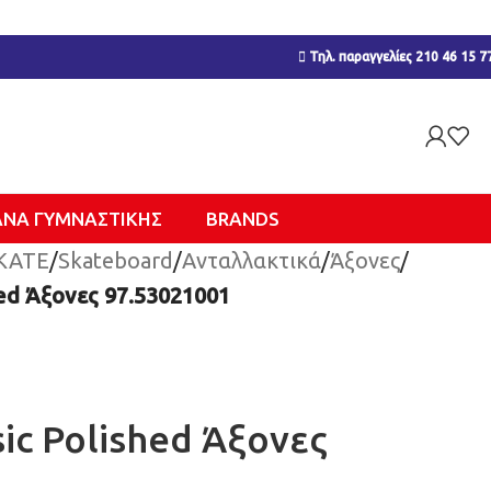
Τηλ. παραγγελίες 210 46 15 7
ΑΝΑ ΓΥΜΝΑΣΤΙΚΉΣ
BRANDS
KATE
/
Skateboard
/
Ανταλλακτικά
/
Άξονες
/
hed Άξονες 97.53021001
ic Polished Άξονες