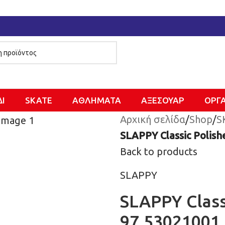
ΔΙ
SKATE
ΑΘΛΗΜΑΤΑ
ΑΞΕΣΟΥΑΡ
ΌΡΓ
Αρχική σελίδα
/
Shop
/
S
SLAPPY Classic Polis
Back to products
SLAPPY
SLAPPY Class
97.53021001