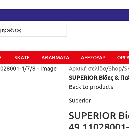
ΔΙ
SKATE
ΑΘΛΗΜΑΤΑ
ΑΞΕΣΟΥΑΡ
ΌΡΓ
Αρχική σελίδα
/
Shop
/
S
SUPERIOR Βίδες & Παξι
Back to products
Superior
SUPERIOR Βίδ
49.11028001-