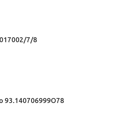
1017002/7/8
ύρο 93.140706999O78