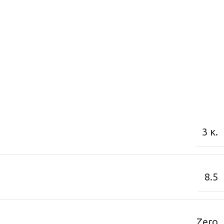
3 κ.
8.5
Zero