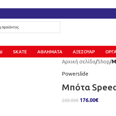
ΔΙ
SKATE
ΑΘΛΗΜΑΤΑ
ΑΞΕΣΟΥΑΡ
ΌΡΓ
Αρχική σελίδα
/
Shop
/
Μ
Powerslide
Μπότα Speed
176.00
€
200.00
€