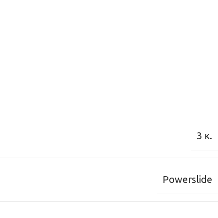
3 κ.
Powerslide