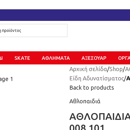
ΔΙ
SKATE
ΑΘΛΗΜΑΤΑ
ΑΞΕΣΟΥΑΡ
ΌΡΓ
Αρχική σελίδα
/
Shop
/
Α
Είδη Αδυνατίσματος
/
Α
Back to products
Αθλοπαιδιά
ΑΘΛΟΠΑΙΔΙΑ
008.101