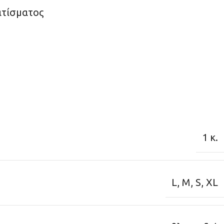
ατίσματος
1 κ.
L
,
M
,
S
,
XL