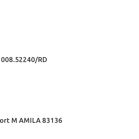
 008.52240/RD
port M AMILA 83136