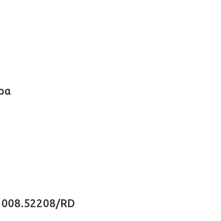
ρα
 008.52208/RD