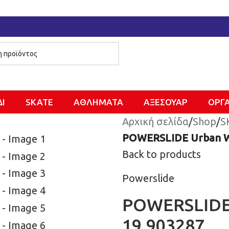
ΔΙ
SKATE
ΑΘΛΗΜΑΤΑ
ΑΞΕΣΟΥΑΡ
ΌΡΓ
Αρχική σελίδα
/
Shop
/
S
POWERSLIDE Urban Wh
Back to products
Powerslide
POWERSLIDE 
19.903287