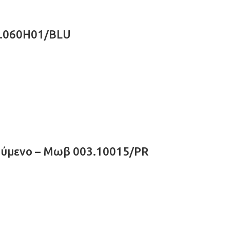
3.060H01/BLU
ύμενο – Μωβ 003.10015/PR