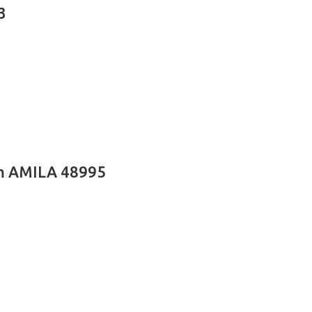
3
m AMILA 48995