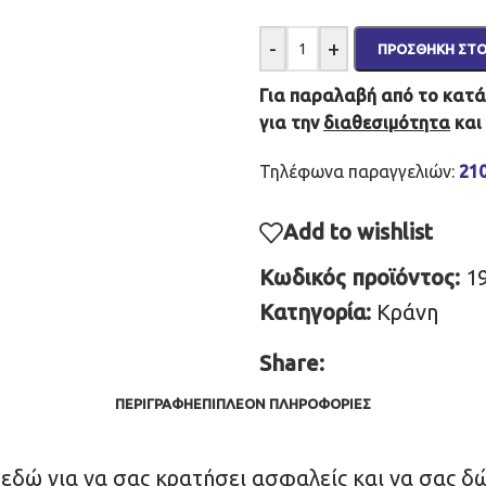
-
+
ΠΡΟΣΘΉΚΗ ΣΤΟ
Για παραλαβή από το κατάσ
για την
διαθεσιμότητα
και
Τηλέφωνα παραγγελιών:
21
Add to wishlist
Κωδικός προϊόντος:
1
Κατηγορία:
Κράνη
Share:
ΠΕΡΙΓΡΑΦΉ
ΕΠΙΠΛΈΟΝ ΠΛΗΡΟΦΟΡΊΕΣ
εδώ για να σας κρατήσει ασφαλείς και να σας δώ