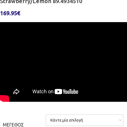
Strawberry/Lemon 89.4934510
169.95
€
ΜΈΓΕΘΟΣ