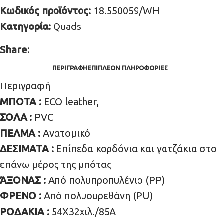
Κωδικός προϊόντος:
18.550059/WH
Κατηγορία:
Quads
Share:
ΠΕΡΙΓΡΑΦΉ
ΕΠΙΠΛΈΟΝ ΠΛΗΡΟΦΟΡΊΕΣ
Περιγραφή
ΜΠΟΤΑ :
ECO leather,
ΣΟΛΑ :
PVC
ΠΕΛΜΑ :
Ανατομικό
ΔΕΣΙΜΑΤΑ :
Επίπεδα κορδόνια και γατζάκια στο
επάνω μέρος της μπότας
ΆΞΟΝΑΣ :
Από πολυπροπυλένιο (ΡΡ)
ΦΡΕΝΟ :
Από πολυουρεθάνη (PU)
ΡΟΔΑΚΙΑ :
54Χ32χιλ./85Α