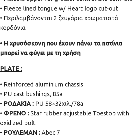
• Fleece lined tongue w/ Heart logo cut-out
• Περιλαμβάνονται 2 ζευγάρια χρωματιστά
κορδόνια
• Η χρυσόσκονη που έχουν πάνω τα πατίνια
μπορεί να φύγει με τη χρήση
PLATE :
• Reinforced aluminium chassis
• PU cast bushings, 85a
•
ΡΟΔΑΚΙΑ :
PU 58×32χιλ./78a
•
ΦΡΕΝΟ :
Star rubber adjustable Toestop with
oxidized bolt
•
ΡΟΥΛΕΜΑΝ :
Abec 7